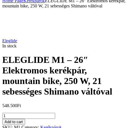
Home Page
Kerékpárok
ELEGLIDE M1 – 26″ Elektromos kerékpár,
mountain bike, 250 W, 21 sebességes Shimano váltóval
Eleglide
In stock
ELEGLIDE M1 – 26″
Elektromos kerékpár,
mountain bike, 250 W, 21
sebességes Shimano váltóval
548.500
Ft
ELEGLIDE
M1
Add to cart
-
SKU:
M1
Category:
Kerékpárok