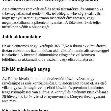
Az elektromos kerékpár első és hátsó tárcsafékkel és Shimano 21
sebességfokozattal rendelkezik, tetszőleges sebességet választhat,
hogy igényei szerint gyorsabb menetidőt élvezhessen, vagy
megtapasztalhassa a pihentető nyaralást. A tökéletes fékek teljes
mértékben védik a biztonságát.
Jobb akkumulátor
Ez az elektromos hegyi kerékpár 36V 7,5Ah lítium akkumulátorral,
tisztán elektromos üzemmódban akár 25km/h maximális sebességgel
is haladhat. A kivehető akkumulátor elfogadásával könnyen
feltöltheti az akkumulátort a vázban, vagy eltávolíthatja azt.
Kiváló minőségű anyag
Az E-bike kiváló alumínium ötvözetből készült vázat, nagy
szívósságot és erős korrózióállósági tulajdonságot fogad el. Az első
villa nagy szilárdságú szénacélból készült, és prémium komfortos
lengéscsillapítással van ellátva. A könnyű és hatékony kialakítással a
26 hüvelykes kerék városi és nyomvonalas környezethez egyaránt
alkalmas.
Kivehető akkumulátor