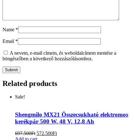
Name
*
Email
*
A nevem, e-mail címem, és weboldalcímem mentése a
böngészőben a következő hozzászólásomhoz.
Related products
Sale!
Shengmilo MX21 Összecsukható elektromos
kerékpár 500 W, 48 V, 12,8 Ah
697.500
Ft
572.500
Ft
Add to cart