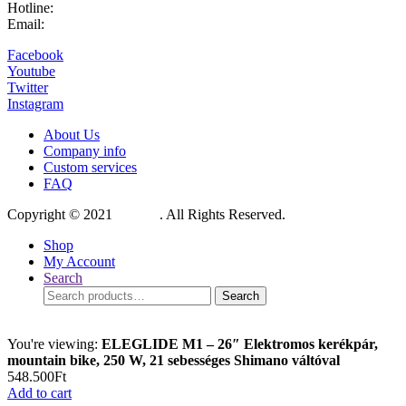
Hotline:
+36 (30) 399-6101
Email:
info@elebike.hu
Facebook
Youtube
Twitter
Instagram
About Us
Company info
Custom services
FAQ
Copyright © 2021
Elebike
. All Rights Reserved.
Shop
My Account
Search
Search
Search
for:
You're viewing:
ELEGLIDE M1 – 26″ Elektromos kerékpár,
mountain bike, 250 W, 21 sebességes Shimano váltóval
548.500
Ft
Add to cart