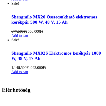
Sale!
Shengmilo MX20 Összecsukható elektromos
kerékpár 500 W, 48 V, 15 Ah
677.500
Ft
556.000
Ft
Add to cart
Sale!
Shengmilo MX02S Elektromos kerékpár 1000
W, 48 V, 17 Ah
1.146.500
Ft
942.000
Ft
Add to cart
Elérhetőség
www.elebike.hu