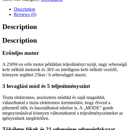
26"
Elektromos
Description
kerékpár,
Reviews (0)
mountain
bike,
Description
250
W,
Description
21
sebességes
Shimano
Erőteljes motor
váltóval
quantity
A 250W-os erős motor példátlan teljesítményt nyújt, nagy sebességű
kefe nélküli motorok és 36V-os intelligens kefe nélküli vezérlő,
könnyen segíthet 25km / h sebességgel utazni.
3 lovaglási mód és 5 teljesítményszint
Tiszta elektromos, asszisztens móddal és saját magaddal,
választhatod a tiszta elektromos üzemmódot, hogy élvezd a
pihentető időt, és használhatod edzésre is. A „MODE” gomb
megnyomásával könnyen változtathatod a teljesítményszinteket az
igényeidnek megfelelően.
Tökéletes fékek és 21 sebességes sebességfokozat